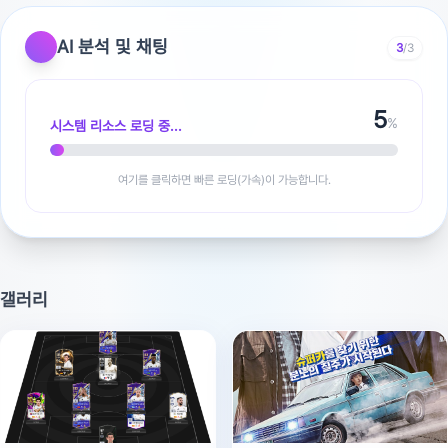
700을 맞는 경우를 못봤어요. 완벽히는 5등급이 평균인거
AI 분석 및 채팅
3
/3
죠.토익이 훨씬 더 어렵고 힘듭니다. ​체감도 다르고 정말 어
려운 시험 입니다.​답변이 도움이 되셨으면 합니다.
5
%
시스템 리소스 로딩 중...
여기를 클릭하면 빠른 로딩(가속)이 가능합니다.
광고 [X]를 누르면 내용이 해제됩니다
갤러리