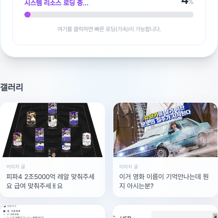
%
시스템 리소스 로딩 중...
여기를 클릭하면 빠른 로딩(가속)이 가능합니다.
갤러리
이미지 글
이미지 글
피파4 2조5000억 레알 맞춰주세
이거 영화 이름이 기억안나는데 뭔
요 급여 맞춰주세ㅐ요
지 아시는분?