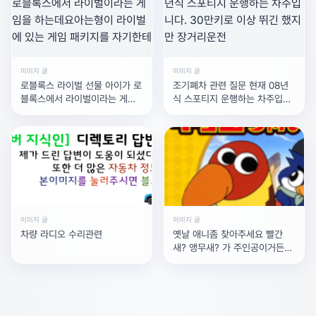
이미지 글
이미지 글
로블록스 라이벌 선물 아이가 로
조기폐차 관련 질문 현재 08년
블록스에서 라이벌이라는 게임
식 스포티지 운행하는 차주입니
을 하는데요아는형이 라이벌에
다. 30만키로 이상 뛰긴 했지만
있는 게임 패키지를 자기한테
장거리운전
이미지 글
이미지 글
차량 라디오 수리관련
옛날 애니좀 찾아주세요 빨간
새? 앵무새? 가 주인공이거든요
다른 캐들도 동물이었습니다